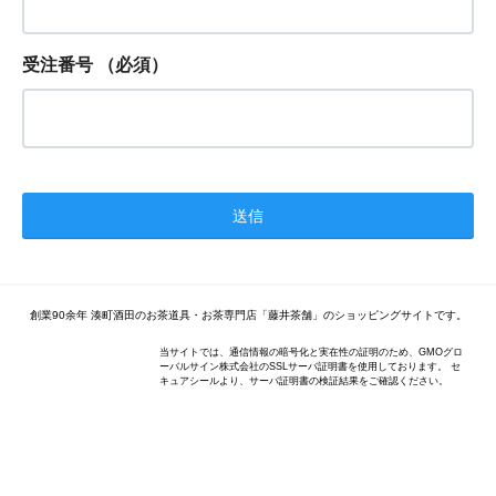
受注番号
（必須）
創業90余年 湊町酒田のお茶道具・お茶専門店「藤井茶舗」のショッピングサイトです。
当サイトでは、通信情報の暗号化と実在性の証明のため、GMOグロ
ーバルサイン株式会社のSSLサーバ証明書を使用しております。 セ
キュアシールより、サーバ証明書の検証結果をご確認ください。