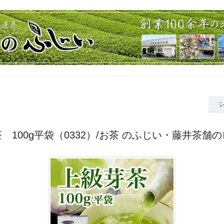
 100g平袋（0332）/お茶 のふじい・藤井茶舗