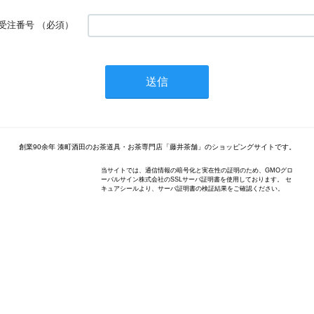
受注番号
（必須）
創業90余年 湊町酒田のお茶道具・お茶専門店「藤井茶舗」のショッピングサイトです。
当サイトでは、通信情報の暗号化と実在性の証明のため、GMOグロ
ーバルサイン株式会社のSSLサーバ証明書を使用しております。 セ
キュアシールより、サーバ証明書の検証結果をご確認ください。