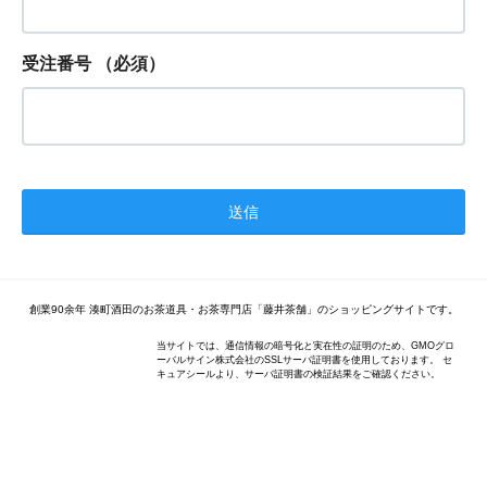
受注番号
（必須）
創業90余年 湊町酒田のお茶道具・お茶専門店「藤井茶舗」のショッピングサイトです。
当サイトでは、通信情報の暗号化と実在性の証明のため、GMOグロ
ーバルサイン株式会社のSSLサーバ証明書を使用しております。 セ
キュアシールより、サーバ証明書の検証結果をご確認ください。