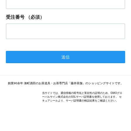
受注番号
（必須）
創業90余年 湊町酒田のお茶道具・お茶専門店「藤井茶舗」のショッピングサイトです。
当サイトでは、通信情報の暗号化と実在性の証明のため、GMOグロ
ーバルサイン株式会社のSSLサーバ証明書を使用しております。 セ
キュアシールより、サーバ証明書の検証結果をご確認ください。