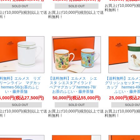
お買上げ10,000円(
SOLD OUT
SOLD OUT
料無料！
上げ10,000円(税別)以上で送
お買上げ10,000円(税別)以上で送
料！
料無料！
料無料】エルメス リズ
【送料無料】エルメス シエ
【送料無料】エルメ
リーンライン マグカッ
スタ シエスタアイランド
グリッシュセッター
hermes-56/お茶のふじ
ペアマグカップ hermes-78/
カップ hermes-4
い・藤井茶舗
お茶のふじい・藤井茶舗
ふじい・藤井
5,000円(税込27,500円)
50,000円(税込55,000円)
25,000円(税込2
SOLD OUT
SOLD OUT
SOLD OU
上げ10,000円(税別)以上で送
お買上げ10,000円(税別)以上で送
お買上げ10,000円(
料！
料無料！
料無料！