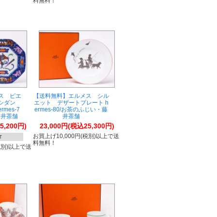
料無料！
ス ピエ
【送料無料】エルメス シル
クシダン
エット デザートプレート h
mes-7
ermes-80/お茶のふじい・藤
藤井茶舗
井茶舗
5,200円)
23,000円(税込25,300円)
お買上げ10,000円(税別)以上で送
T
料無料！
税別)以上で送