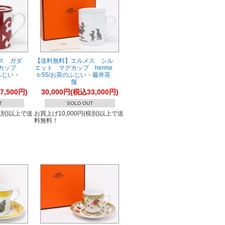
ス ガダ
【送料無料】エルメス シル
グカップ
エット マグカップ herme
のふじい・
s-55/お茶のふじい・藤井茶
舗
7,500円)
30,000円(税込33,000円)
T
SOLD OUT
税別)以上で送
お買上げ10,000円(税別)以上で送
料無料！