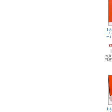
【送
ール
ート
2
お買
料無
【送