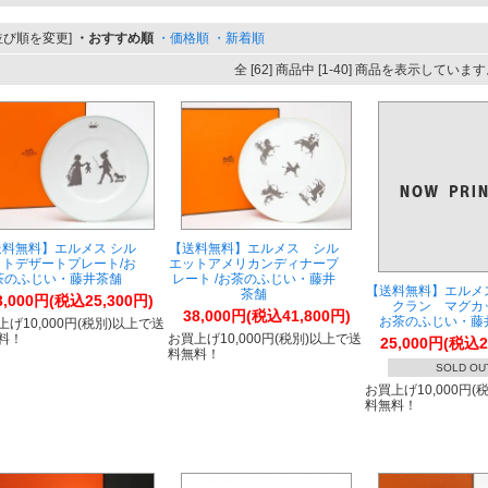
並び順を変更]
・おすすめ順
・価格順
・新着順
全 [62] 商品中 [1-40] 商品を表示していま
送料無料】エルメス シル
【送料無料】エルメス シル
ットデザートプレート/お
エットアメリカンディナープ
茶のふじい・藤井茶舗
レート /お茶のふじい・藤井
【送料無料】エルメ
茶舗
3,000円(税込25,300円)
クラン マグカ
38,000円(税込41,800円)
お茶のふじい・藤
上げ10,000円(税別)以上で送
料！
お買上げ10,000円(税別)以上で送
25,000円(税込2
料無料！
SOLD OU
お買上げ10,000円(
料無料！