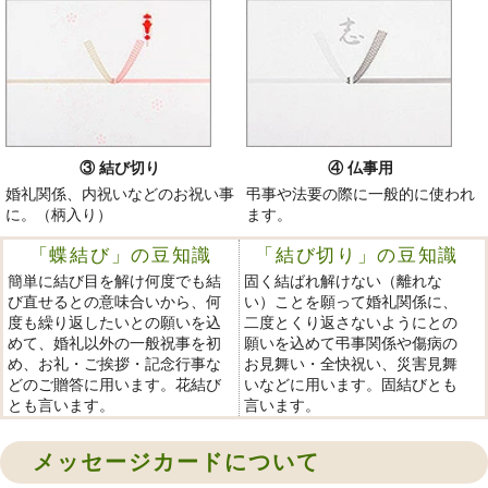
③ 結び切り
④ 仏事用
婚礼関係、内祝いなどのお祝い事
弔事や法要の際に一般的に使われ
に。（柄入り）
ます。
「蝶結び」の豆知識
「結び切り」の豆知識
簡単に結び目を解け何度でも結
固く結ばれ解けない（離れな
び直せるとの意味合いから、何
い）ことを願って婚礼関係に、
度も繰り返したいとの願いを込
二度とくり返さないようにとの
めて、婚礼以外の一般祝事を初
願いを込めて弔事関係や傷病の
め、お礼・ご挨拶・記念行事な
お見舞い・全快祝い、災害見舞
どのご贈答に用います。花結び
いなどに用います。固結びとも
とも言います。
言います。
メッセージカードについて