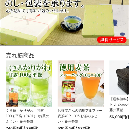
売れ筋商品
【送料無料
ト chakag
藤井茶舗
くき茶 かりがね 甘露
お茶屋さんの徳用アルファー
100ｇ平袋（0491） /お茶の
麦茶40P Y-6/お茶のふじ
56,000円
ふじい・藤井茶舗
い・藤井茶舗
740円(税込799円)
530円(税込572円)