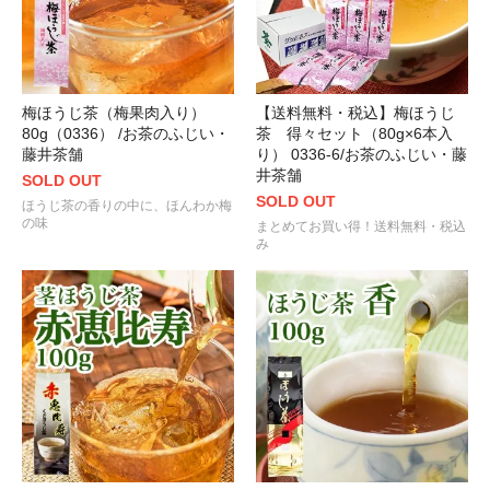
梅ほうじ茶（梅果肉入り）
【送料無料・税込】梅ほうじ
80g（0336） /お茶のふじい・
茶 得々セット（80g×6本入
藤井茶舗
り） 0336-6/お茶のふじい・藤
井茶舗
SOLD OUT
SOLD OUT
ほうじ茶の香りの中に、ほんわか梅
の味
まとめてお買い得！送料無料・税込
み