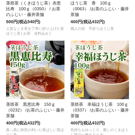
茎焙茶（くきほうじ茶）赤恵
ほうじ茶 香 100ｇ
比寿 100ｇ（0350） / お茶
（0063） /お茶のふじい・藤井
のふじい・藤井茶舗
茶舗
500円(税込540円)
400円(税込432円)
上質なくき茶を丁寧に炒り上げた茎
職人の技 手炒りほうじ茶
ほうじ茶 [ お茶 送料込み ]
茎焙茶 黒恵比寿 150ｇ
茎焙茶 幸福ほうじ茶 100ｇ
（0232） /お茶のふじい・藤井
（0337） /お茶のふじい・藤井
茶舗
茶舗
400円(税込432円)
400円(税込432円)
真っ黒に焙煎の利いた香ばしい茎ほ
気持ちもゆっくり、癒しのくきほう
うじ茶
じ茶の一服をどうぞ