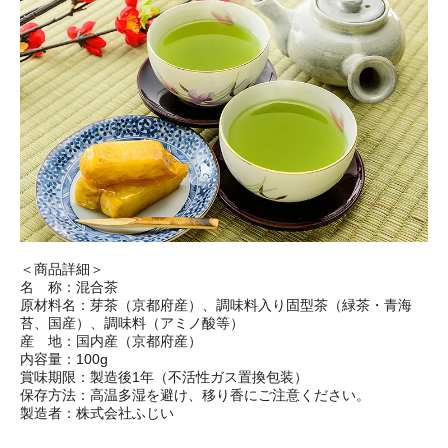
＜商品詳細＞
名 称：混合茶
原材料名：芽茶（京都府産）、調味料入り固型茶（緑茶・青海
苔、国産）、調味料（アミノ酸等）
産 地：国内産（京都府産）
内容量：100g
賞味期限：製造後1年（不活性ガス置換包装）
保存方法：高温多湿を避け、移り香にご注意ください。
製造者：株式会社ふじい