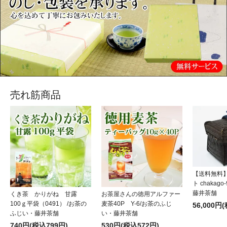
売れ筋商品
【送料無料
ト chakag
藤井茶舗
くき茶 かりがね 甘露
お茶屋さんの徳用アルファー
100ｇ平袋（0491） /お茶の
麦茶40P Y-6/お茶のふじ
56,000円
ふじい・藤井茶舗
い・藤井茶舗
740円(税込799円)
530円(税込572円)