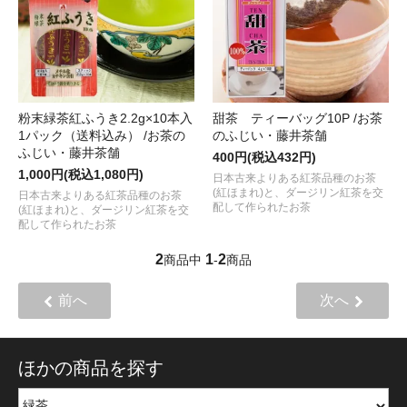
粉末緑茶紅ふうき2.2g×10本入
甜茶 ティーバッグ10P /お茶
1パック（送料込み） /お茶の
のふじい・藤井茶舗
ふじい・藤井茶舗
400円(税込432円)
1,000円(税込1,080円)
日本古来よりある紅茶品種のお茶
(紅ほまれ)と、ダージリン紅茶を交
日本古来よりある紅茶品種のお茶
配して作られたお茶
(紅ほまれ)と、ダージリン紅茶を交
配して作られたお茶
2
1
2
商品中
-
商品
前へ
次へ
ほかの商品を探す