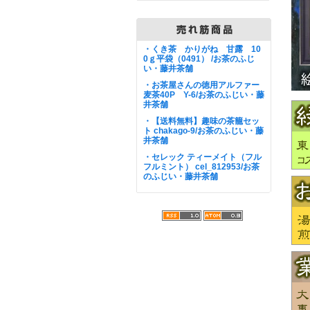
・くき茶 かりがね 甘露 10
0ｇ平袋（0491） /お茶のふじ
い・藤井茶舗
・お茶屋さんの徳用アルファー
麦茶40P Y-6/お茶のふじい・藤
井茶舗
・【送料無料】趣味の茶籠セッ
ト chakago-9/お茶のふじい・藤
井茶舗
・セレック ティーメイト（フル
フルミント） cel_812953/お茶
のふじい・藤井茶舗