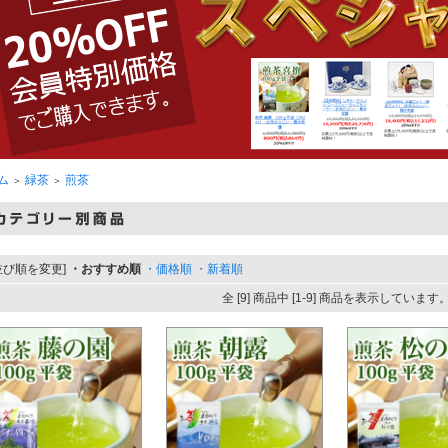
ム
緑茶
煎茶
＞
＞
並び順を変更]
・おすすめ順
・価格順
・新着順
全 [9] 商品中 [1-9] 商品を表示しています