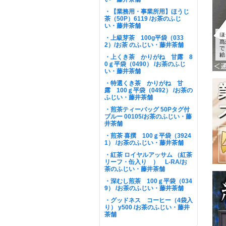
・【業務用・事業所用】ほうじ
茶（50P）6119 /お茶のふじ
い・藤井茶舗
・上級芽茶 100g平袋（033
2）/お茶 のふじい・藤井茶舗
・上くき茶 かりがね 甘露 8
0ｇ平袋（0490） /お茶のふじ
い・藤井茶舗
・特選くき茶 かりがね 甘
露 100ｇ平袋（0492） /お茶の
ふじい・藤井茶舗
・煎茶ティーバッグ 50Pタグ付
ブルー 00105/お茶のふじい・藤
井茶舗
・煎茶 喜撰 100ｇ平袋（3924
1） /お茶のふじい・藤井茶舗
・紅茶 ロイヤルアッサム （紅茶
リーフ・缶入り ） L-RA/お
茶のふじい・藤井茶舗
・深むし煎茶 100ｇ平袋（034
9） /お茶のふじい・藤井茶舗
・グッドネス コーヒー（4袋入
り） y500 /お茶のふじい・藤井
茶舗