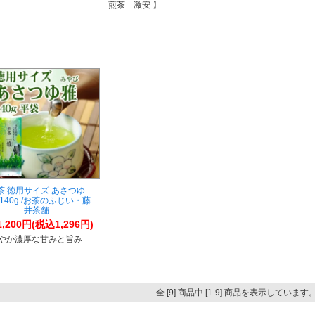
煎茶 激安 】
茶 徳用サイズ あさつゆ
140g /お茶のふじい・藤
井茶舗
1,200円(税込1,296円)
やか濃厚な甘みと旨み
全 [9] 商品中 [1-9] 商品を表示しています