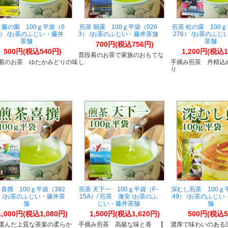
 藤の園 100ｇ平袋（0
煎茶 朝露 100ｇ平袋（026
煎茶 松の露 100
9） /お茶のふじい・藤井
3） /お茶のふじい・藤井茶舗
276） /お茶のふじ
茶舗
茶舗
700円(税込756円)
500円(税込540円)
1,200円(税込1
普段着のお茶で家族のおもてな
着のお茶 ゆたかみどりの味
し
手摘み煎茶 丹精込
り
 喜撰 100ｇ平袋（392
煎茶 天下一 100ｇ平袋（F-
深むし煎茶 100ｇ
） /お茶のふじい・藤井茶
15A）/ 煎茶 激安 /お茶のふ
49） /お茶のふじ
舗
じい・藤井茶舗
舗
1,000円(税込1,080円)
1,500円(税込1,620円)
500円(税込5
選んだ上質な茶葉の柔らか
手摘み煎茶 高級な味と香 【
濃厚で味わいのあ