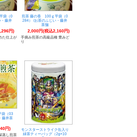
ｇ平袋（0
煎茶 藤の香 100ｇ平袋（0
い・藤井
284） /お茶のふじい・藤井
茶舗
,296円)
2,000円(税込2,160円)
めた仕上が
手摘み煎茶の高級品種 豊みど
り
平袋（03
い・藤井茶
40円)
モンスターストライク缶入り
緑茶ティーバッグ（2g×10
る深蒸し煎茶