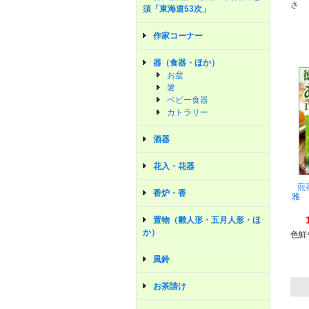
さ
須「東海道53次」
作家コーナー
器（食器・ほか）
お盆
箸
ベビー食器
カトラリー
酒器
花入・花器
煎
香炉・香
雅 
置物（雛人形・五月人形・ほ
か）
色鮮
風鈴
お茶請け