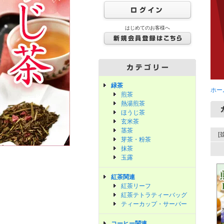
はじめてのお客様へ
緑茶
ホー
煎茶
熱湯煎茶
ほうじ茶
玄米茶
茎茶
[
芽茶・粉茶
抹茶
玉露
紅茶関連
紅茶リーフ
紅茶テトラティーバッグ
ティーカップ・サーバー
コーヒー関連