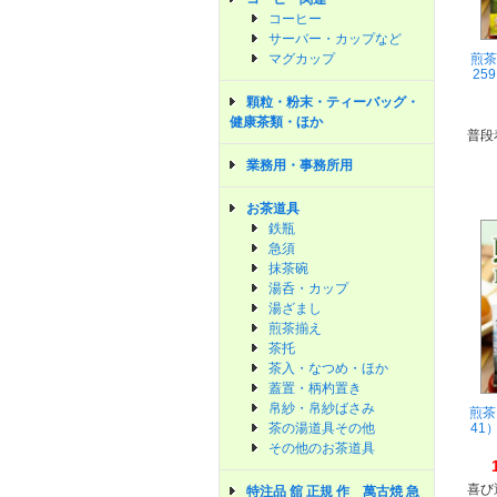
コーヒー
サーバー・カップなど
マグカップ
煎茶
25
顆粒・粉末・ティーバッグ・
健康茶類・ほか
普段
業務用・事務所用
お茶道具
鉄瓶
急須
抹茶碗
湯呑・カップ
湯ざまし
煎茶揃え
茶托
茶入・なつめ・ほか
蓋置・柄杓置き
帛紗・帛紗ばさみ
煎茶
茶の湯道具その他
41
その他のお茶道具
喜び
特注品 舘 正規 作 萬古焼 急