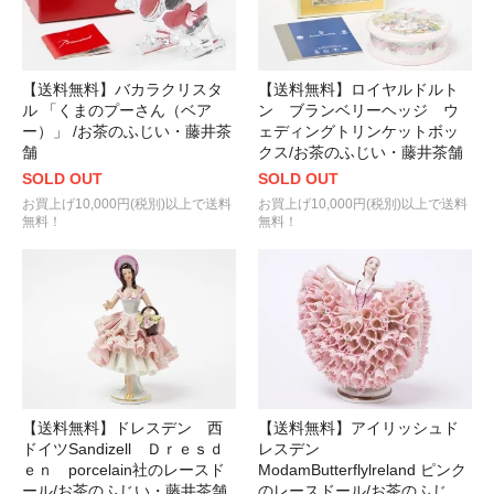
【送料無料】バカラクリスタ
【送料無料】ロイヤルドルト
ル 「くまのプーさん（ベア
ン ブランベリーヘッジ ウ
ー）」 /お茶のふじい・藤井茶
ェディングトリンケットボッ
舗
クス/お茶のふじい・藤井茶舗
SOLD OUT
SOLD OUT
お買上げ10,000円(税別)以上で送料
お買上げ10,000円(税別)以上で送料
無料！
無料！
【送料無料】ドレスデン 西
【送料無料】アイリッシュド
ドイツSandizell Ｄｒｅｓｄ
レスデン
ｅｎ porcelain社のレースド
ModamButterflylreland ピンク
ール/お茶のふじい・藤井茶舗
のレースドール/お茶のふじ