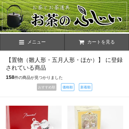
メニュー
カートを見る
【置物（雛人形・五月人形・ほか）】 に登録
されている商品
158
件の商品が見つかりました
おすすめ順
価格順
新着順