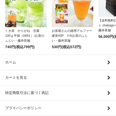
【送料無料
ト chakag
藤井茶舗
くき茶 かりがね 甘露
お茶屋さんの徳用アルファー
100ｇ平袋（0491） /お茶の
麦茶40P Y-6/お茶のふじ
56,000円
ふじい・藤井茶舗
い・藤井茶舗
740円(税込799円)
530円(税込572円)
ホーム
カートを見る
特定商取引法に基づく表記
プライバシーポリシー