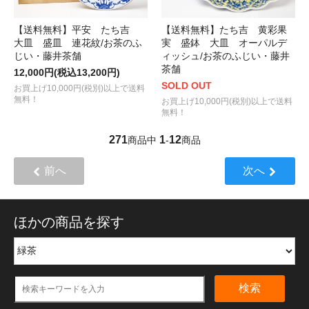
【送料無料】平安 たち吉
【送料無料】たち吉 黄彩果
大皿 盛皿 連花紋/お茶のふ
実 盛鉢 大皿 オーパルデ
じい・藤井茶舗
ィッシュ/お茶のふじい・藤井
茶舗
12,000円(税込13,200円)
SOLD OUT
お買上げ10,000円(税別)以上で送料
無料！
お買上げ10,000円(税別)以上で送料
無料！
271
1
12
商品中
-
商品
前へ
次へ
ほかの商品を探す
検索