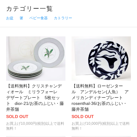
カテゴリー一覧
お盆
箸
ベビー食器
カトラリー
【送料無料】クリスチャンデ
【送料無料】ローゼンター
ィオール ミリラフォーレ
ル アンデルセン(人魚） ア
デザートプレート 5枚セッ
メリカンディナープレート
ト dior-21/お茶のふじい・藤
rosenthal-36/お茶のふじい・
井茶舗
藤井茶舗
SOLD OUT
SOLD OUT
お買上げ10,000円(税別)以上で送料
お買上げ10,000円(税別)以上で送料
無料！
無料！