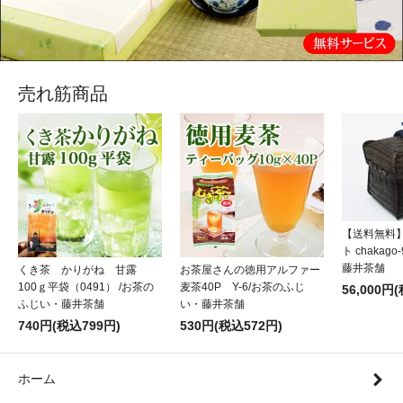
売れ筋商品
【送料無料
ト chakag
藤井茶舗
くき茶 かりがね 甘露
お茶屋さんの徳用アルファー
100ｇ平袋（0491） /お茶の
麦茶40P Y-6/お茶のふじ
56,000円
ふじい・藤井茶舗
い・藤井茶舗
740円(税込799円)
530円(税込572円)
ホーム