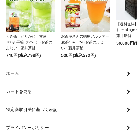
【送料無料
ト chakag
藤井茶舗
くき茶 かりがね 甘露
お茶屋さんの徳用アルファー
100ｇ平袋（0491） /お茶の
麦茶40P Y-6/お茶のふじ
56,000円
ふじい・藤井茶舗
い・藤井茶舗
740円(税込799円)
530円(税込572円)
ホーム
カートを見る
特定商取引法に基づく表記
プライバシーポリシー