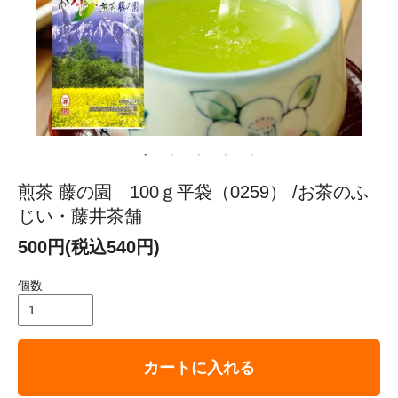
煎茶 藤の園 100ｇ平袋（0259） /お茶のふ
じい・藤井茶舗
500円(税込540円)
個数
カートに入れる